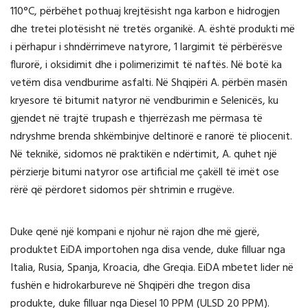
110°C, përbëhet pothuaj krejtësisht nga karbon e hidrogjen
dhe tretei plotësisht në tretës organikë. A. është produkti më
i përhapur i shndërrimeve natyrore, 1 largimit të përbërësve
flurorë, i oksidimit dhe i polimerizimit të naftës. Në botë ka
vetëm disa vendburime asfalti. Në Shqipëri A. përbën masën
kryesore të bitumit natyror në vendburimin e Selenicës, ku
gjendet në trajtë trupash e thjerrëzash me përmasa të
ndryshme brenda shkëmbinjve deltinorë e ranorë të pliocenit.
Në teknikë, sidomos në praktikën e ndërtimit, A. quhet një
përzierje bitumi natyror ose artificial me çakëll të imët ose
rërë që përdoret sidomos për shtrimin e rrugëve.
Duke qenë një kompani e njohur në rajon dhe më gjerë,
produktet EiDA importohen nga disa vende, duke filluar nga
Italia, Rusia, Spanja, Kroacia, dhe Greqia. EiDA mbetet lider në
fushën e hidrokarbureve në Shqipëri dhe tregon disa
produkte, duke filluar nga Diesel 10 PPM (ULSD 20 PPM).