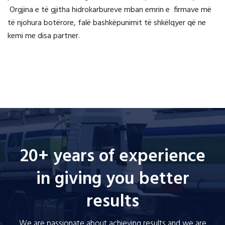
Orgjina e të gjitha hidrokarbureve mban emrin e firmave më
të njohura botërore, falë bashkëpunimit të shkëlqyer që ne
kemi me disa partner.
20+ years of experience
in giving you better
results
We are passionate about achieving results and we are